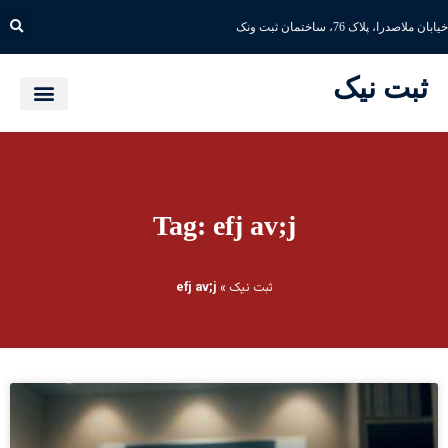
خیابان ملاصدرا، پلاک 76، ساختمان ثبت ونک
ثبت نیک
Tag: efj av;j
ثبت نیک
»
efj av;j