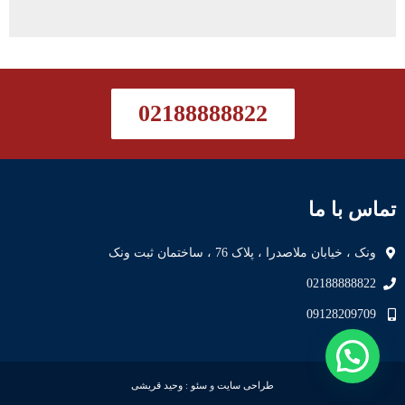
02188888822
تماس با ما
ونک ، خیابان ملاصدرا ، پلاک 76 ، ساختمان ثبت ونک
02188888822
09128209709
طراحی سایت
و
سئو
:
وحید قریشی