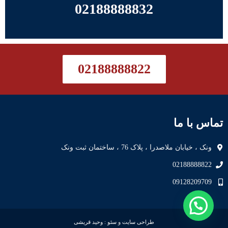
02188888832
02188888822
تماس با ما
ونک ، خیابان ملاصدرا ، پلاک 76 ، ساختمان ثبت ونک
02188888822
09128209709
طراحی سایت
و
سئو
:
وحید قریشی