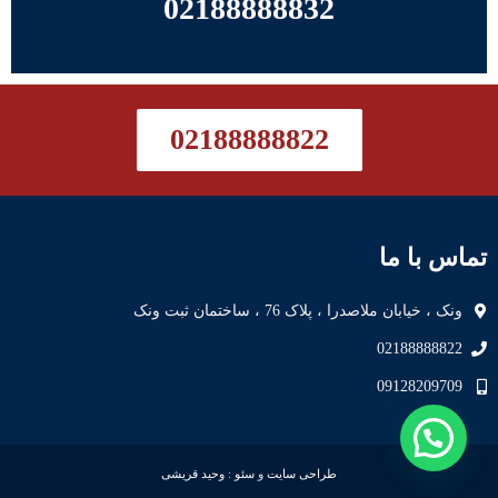
02188888832
02188888822
تماس با ما
ونک ، خیابان ملاصدرا ، پلاک 76 ، ساختمان ثبت ونک
02188888822
09128209709
طراحی سایت
و
سئو
:
وحید قریشی