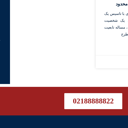
محدود
 با تاسیس یک
د یک شخصیت
مساله تابعیت
طرح
ج
02188888822