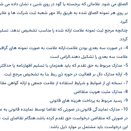
الصاق می شود. علاماتی که برجسته یا گود در روی شیی ء نشان داده می شود 
بر روی هر نمونه الصاق شده به طریق بالا مهر شعبه ثبت شرکت ها و علای
گیرد.
چنانچه مرجع ثبت نمونه علامت ارائه شده را مناسب تشخیص ندهد، تسلیم
گردد.
4- در صورت سه بعدی بودن علامت،ارائه علامت به صورت نمونه های گرافی
علامت سه بعدی را تشکیل دهند،الزامی است.
5- مدارک مربوط به حق تقدم که باید همزمان با تسلیم اظهارنامه یا حداکثر ظرف 15 روز از آن تاریخ تسلیم شود.
6- ارائه مدارک دال بر فعالیت در حوزه ذی ربط بنا به تشخیص مرجع ثبت.
7- نسخه ای از ضوابط و شرایط استفاده از علامت جمعی و ارائه گواهی مقام صلاحیتدار،اتحادیه یا دستگاه مرتبط،در صورتی که ثبت علامت جمعی مورد درخواست باشد.
8- مدارک مثبت هویت متقاضی
9- رسید مربوط به پرداخت هزینه های قانونی
10- مدارک نمایندگی قانونی،در صورتی که تقاضا توسط نماینده قانونی به عمل آید.
در صورتی که متقاضی درخواست حق تقدم کرده باشد،هنگام تقاضای ثبت علام
این درخواست باید مشتمل بر موارد ذیل باشد: