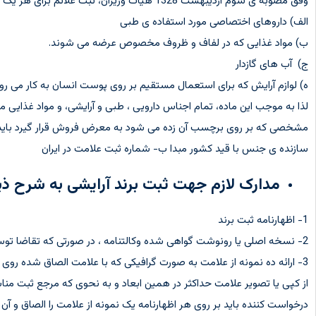
وفق مصوبه ی سوم اردیبهشت 1328 هیاًت وزیران، ثبت علائم برای هر یک از این موارد اجباری است:
الف) داروهای اختصاصی مورد استفاده ی طبی
ب) مواد غذایی که در لفاف و ظروف مخصوص عرضه می شوند.
ج) آب های گازدار
ه) لوازم آرایش که برای استعمال مستقیم بر روی پوست انسان به کار می رود
لذا به موجب این ماده، تمام اجناس دارویی ، طبی و آرایشی، و مواد غذایی مذک
مشخصی که بر روی برچسب آن زده می شود به معرض فروش قرار گیرد باید د
سازنده ی جنس با قید کشور مبدا ب- شماره ثبت علامت در ایران
مدارک لازم جهت ثبت برند آرایشی به شرح ذ
1- اظهارنامه ثبت برند
2- نسخه اصلی یا رونوشت گواهی شده وکالتنامه ، در صورتی که تقاضا توسط نماینده قانونی به عمل آید.
از کپی یا تصویر علامت حداکثر در همین ابعاد و به نحوی که مرجع ثبت 
درخواست کننده باید بر روی هر اظهارنامه یک نمونه از علامت را الصاق و آ