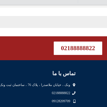
02188888822
تماس با ما
ونک ، خیابان ملاصدرا ، پلاک 76 ، ساختمان ثبت ونک
02188888822
09128209709