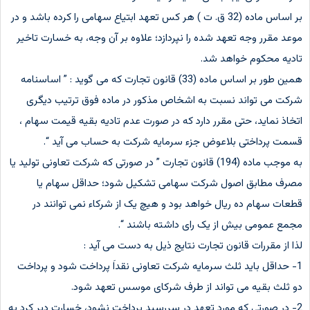
بر اساس ماده (32 ق. ت ) هر کس تعهد ابتیاع سهامی را کرده باشد و در
موعد مقرر وجه تعهد شده را نپردازد؛ علاوه بر آن وجه، به خسارت تاخیر
تادیه محکوم خواهد شد.
همین طور بر اساس ماده (33) قانون تجارت که می گوید : ” اساسنامه
شرکت می تواند نسبت به اشخاص مذکور در ماده فوق ترتیب دیگری
اتخاذ نماید، حتی مقرر دارد که در صورت عدم تادیه بقیه قیمت سهام ،
قسمت پرداختی بلاعوض جزء سرمایه شرکت به حساب می آید “.
به موجب ماده (194) قانون تجارت ” در صورتی که شرکت تعاونی تولید یا
مصرف مطابق اصول شرکت سهامی تشکیل شود؛ حداقل سهام یا
قطعات سهام ده ریال خواهد بود و هیچ یک از شرکاء نمی توانند در
مجمع عمومی بیش از یک رای داشته باشند “.
لذا از مقررات قانون تجارت نتایج ذیل به دست می آید :
1- حداقل باید ثلث سرمایه شرکت تعاونی نقداَ پرداخت شود و پرداخت
دو ثلث بقیه می تواند از طرف شرکای موسس تعهد شود.
2- در صورتی که مورد تعهد در سررسید پرداخت نشود، خسارت دیر کرد به