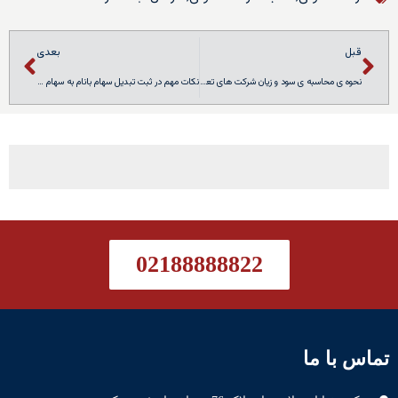
قبل
بعدی
نحوه ی محاسبه ی سود و زیان شرکت های تعاونی
نکات مهم در ثبت تبدیل سهام بانام به سهام بی نام
02188888822
تماس با ما