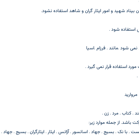
ی شود .مانند . فرزام .اسیا
رد استفاده قرار نمی گیرد .
مروارید
. کتاب . مرد . زن .
 . با نک . بسیج . جهاد . اسانسور . آژانس . ایثار . ایثارگران . بسیج . جهاد . شه