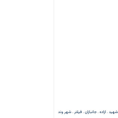
ید . ازاده . جانبازان . فیلتر . شهر وند