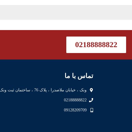
02188888822
تماس با ما
ونک ، خیابان ملاصدرا ، پلاک 76 ، ساختمان ثبت ونک
02188888822
09128209709