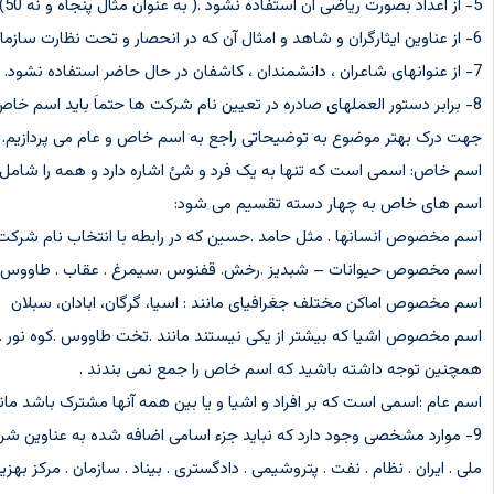
5- از اعداد بصورت ریاضی آن استفاده نشود .( به عنوان مثال پنجاه و نه 50)
6- از عناوین ایثارگران و شاهد و امثال آن که در انحصار و تحت نظارت سازمان بیناد شهید و امور ایثار گران و شاهد استفاده نشود.
7- از عنوانهای شاعران ، دانشمندان ، کاشفان در حال حاضر استفاده نشود.
8- برابر دستور العملهای صادره در تعیین نام شرکت ها حتماَ باید اسم خاص استفاده شود .
جهت درک بهتر موضوع به توضیحاتی راجع به اسم خاص و عام می پردازیم.
اسم خاص: اسمی است که تنها به یک فرد و شئ اشاره دارد و همه را شامل نم
اسم های خاص به چهار دسته تقسیم می شود:
اسم مخصوص انسانها . مثل حامد .حسین که در رابطه با انتخاب نام شرکت مو
اسم مخصوص حیوانات – شبدیز .رخش. قفنوس .سیمرغ . عقاب . طاووس .
اسم مخصوص اماکن مختلف جغرافیای مانند : اسیا، گرگان، ابادان، سبلان
اسم مخصوص اشیا که بیشتر از یکی نیستند مانند .تخت طاووس .کوه نور . 
همچنین توجه داشته باشید که اسم خاص را جمع نمی بندند .
اسم عام :اسمی است که بر افراد و اشیا و یا بین همه آنها مشترک باشد مانند 
9- موارد مشخصی وجود دارد که نباید جزء اسامی اضافه شده به عناوین شرکت باشد. از جمله موارد زیر:
ملی . ایران . نظام . نفت . پتروشیمی . دادگستری . بیناد . سازمان . مرکز بهزیست