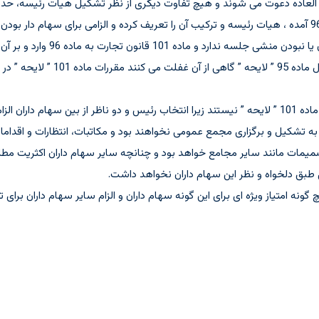
ه طریقی غیرعادی و فوق العاده دعوت می شوند و هیچ تفاوت دیگری از نظر تشکیل هیات رئی
مجامع ندارند و از سوی دیگر نیز به لحاظ ترتیب ، ماده 101 که بعد از ماده 96 آمده ، هیات رئیسه و ترکیب آن را تعریف کرده و ا
آنچه سهام دار و یا سهام داران متقاضی دعوت مج
یک یا دو سهام دار دارای یک پنجم سهام قادر به تشکیل هیات رئیسه طبق ماده 101 ” لایحه ” نیستند زیرا انتخاب رئیس و د
به تشکیل و برگزاری مجمع عمومی نخواهند بود و مکاتبات، انتظارات و اقدام
ات مانند سایر مجامع خواهد بود و چنانچه سایر سهام داران اکثریت مطلق
بق دلخواه و نظر این سهام داران نخواهد داشت.
 هیچ گونه امتیاز ویژه ای برای این گونه سهام داران و الزام سایر سهام داران ب