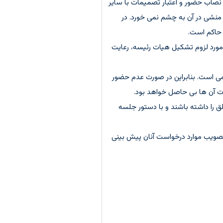
سه، حد نصاب حضور و اعتبار تصمیمات با سایر
لزامی برای سهام دار بودن منشی در آن به چشم نمی خورد. در
امع عمومی از طریق اعمال ماده 95 ” لایحه ” گاهی از آن غفلت می کنند مقررات ماده 101 ” لایحه ” در مورد لزوم تشکیل هیات رئیسه، رعایت
و ناظر از بین سهام داران الزامی است. بنابراین در صورت عدم حضور
ات آن ها بی حاصل خواهد بود.
 را داشته باشند و با دستور جلسه
رای تصویب موارد درخواست آنان پیش بینی