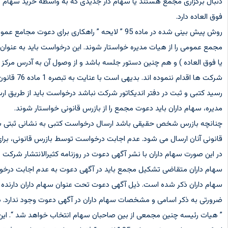
دنبال برگزاری مجمع هستند یا سهام دار جدیدی که به واسطه
خرید سهام م
فوق العاده دارد.
روش پیش بینی شده در ماده 95 ” لایحه ” راهکاری 
مجمع عمومی را از هیات مدیره خواستار شوند. این درخواست باید به عنوان
یا فوق العاده ) و هم چنین دستور جلسه باشد و از وصول آن به آدرس مرکز 
شرکت ها 
رسید کتبی و ثبت در دفتر اندیکاتور شرکت نباشد درخواست باید از طریق
مدیره، سهام داران باید دعوت مجمع را از بازرس قانونی خواستار شوند.
چنانچه بازرس شخص حقیقی باشد ارسال درخواست کتبی به نشانی ثبتی ش
قانونی آنان ارسال می شود. عدم اجابت درخواست توسط بازرس قانونی، برا
در این صورت سهام داران با نشر آگهی دعوت در روزنامه کثیرالانتشار شرک
سهام داران متقاضی تشکیل مجمع باید در آگهی دعوت به عدم اجابت درخوا
سهام داران ذکر شده است. ذیل آگهی دعوت تحت عنوان سهام داران دارند
ضرورتی به ذکر اسامی و مشخصات سهام داران در آگهی دعوت وجود ندارد. در ماده 96 ” لایحه 
” هیات رئیسه چنین مجمعی از بین صاحبان سهام انتخاب خواهد شد “. این ج