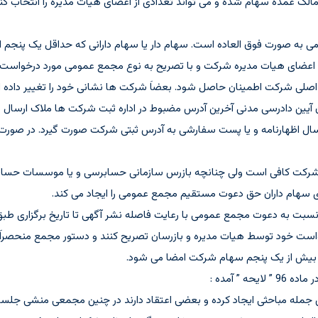
الک عمده سهام شده و می تواند تعدادی از اعضای هیات مدیره را انتخاب کن
برای دعوت مجامع عمومی به صورت فوق العاده است. سهام دار یا سهام دارانی که حداقل یک 
 اعضای هیات مدیره شرکت و با تصریح به نوع مجمع عمومی مورد درخواست ( س
اصلی شرکت اطمینان حاصل شود. بعضاَ شرکت ها نشانی خود را تغییر داده ان
اقدام ننموده اند. بدیهی است با عنایت به تبصره 1 ماده 76 قانون آیین دادرسی مدنی آخرین آدرس مضبوط در اداره ثبت
 ارسال اظهارنامه و یا پست سفارشی به آدرس ثبتی شرکت صورت گیرد. در ص
رکت کافی است ولی چنانچه بازرس سازمانی حسابرسی و یا موسسات حسابر
ی سهام داران حق دعوت مستقیم مجمع عمومی را ایجاد می کند.
ت نسبت به دعوت مجمع عمومی با رعایت فاصله نشر آگهی تا تاریخ برگزاری طب
ست خود توسط هیات مدیره و بازرسان تصریح کنند و دستور مجمع منحصراَ د
ه بیش از یک پنجم سهام شرکت امضا می شود.
” آمده :
مله مباحثی ایجاد کرده و بعضی اعتقاد دارند در چنین مجمعی منشی جلسه ن