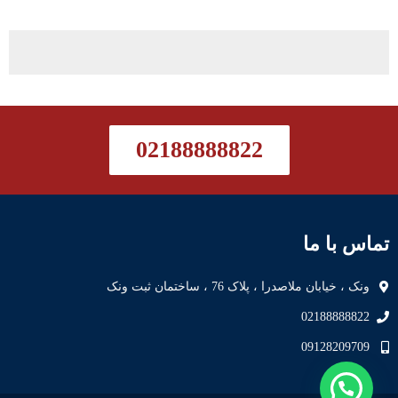
02188888822
تماس با ما
ونک ، خیابان ملاصدرا ، پلاک 76 ، ساختمان ثبت ونک
02188888822
09128209709